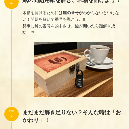
紙の問題用紙を解き、木箱を開けよう！
4
木箱を開けるためには
鍵の番号
がわからないといけな
い！問題を解いて番号を導こう…‼︎
見事に鍵の番号を的中させ、鍵が開いたら謎解き成
功…?!
まだまだ解き足りない？そんな時は「お
STEP
5
かわり」！