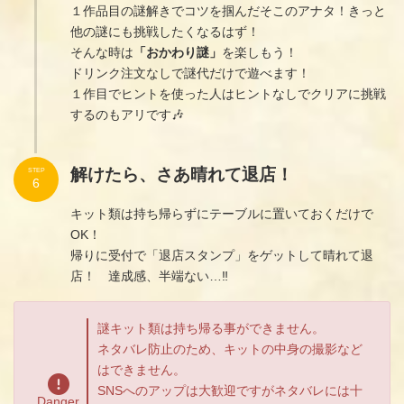
１作品目の謎解きでコツを掴んだそこのアナタ！きっと
他の謎にも挑戦したくなるはず！
そんな時は
「おかわり謎」
を楽しもう！
ドリンク注文なしで謎代だけで遊べます！
１作目でヒントを使った人はヒントなしでクリアに挑戦
するのもアリです🎶
解けたら、さあ晴れて退店！
STEP
6
キット類は持ち帰らずにテーブルに置いておくだけで
OK！
帰りに受付で「退店スタンプ」をゲットして晴れて退
店！ 達成感、半端ない…‼︎
謎キット類は持ち帰る事ができません。
ネタバレ防止のため、キットの中身の撮影など
はできません。
SNSへのアップは大歓迎ですがネタバレには十
Danger