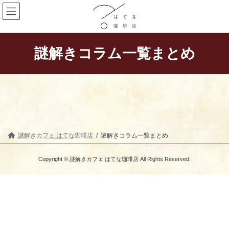
コ
ナ
ン
ビ
テ
ゲ
ン
ー
ツ
シ
へ
ョ
謎解きコラム一覧まとめ
ス
ン
キ
に
ッ
移
プ
動
謎解きカフェ はてな珈琲店
謎解きコラム一覧まとめ
Copyright © 謎解きカフェ はてな珈琲店 All Rights Reserved.